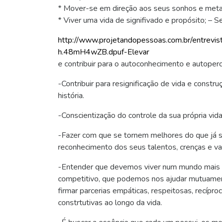
* Mover-se em direção aos seus sonhos e meta
* Viver uma vida de signifivado e propósito; – S
http://www.projetandopessoas.c
om.br/entrevis
h.48mH4wZB.dpuf-Elevar
e contribuir para o autoconhecimento e autoper
-Contribuir para resignificação de vida e constr
história.
-Conscientização do controle da sua própria vida
-Fazer com que se tornem melhores do que já 
reconhecimento dos seus talentos, crenças e va
-Entender que devemos viver num mundo mais 
competitivo, que podemos nos ajudar mutuament
firmar parcerias empáticas, respeitosas, recípro
constrtutivas ao longo da vida.