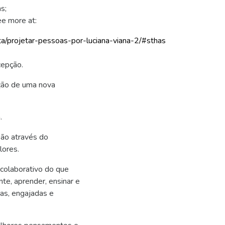
s;
ee more at:
ta/projetar-pess
oas-por-luciana-viana-2/#sthas
cepção.
ução de uma nova
.
são através do
lores.
colaborativo do que
e, aprender, ensinar e
cas, engajadas e