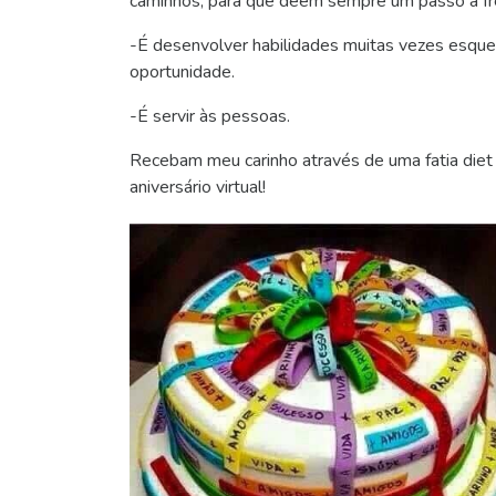
caminhos, para que dêem sempre um passo à fr
-É desenvolver habilidades muitas vezes esquec
oportunidade.
-É servir às pessoas.
Recebam meu carinho através de uma fatia diet
aniversário virtual!