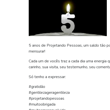
5 anos de Projetando Pessoas, um saldo tão p
mensurar!
Cada um de vocês traz a cada dia uma energia 
carinho, sua visita, seu testemunho, seu comentá
Só tenho a expressar:
#gratidão
#gentilezageragentileza
#projetandopessoas
#muitoobrigada