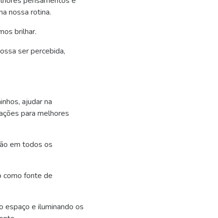
melhores pensamentos e
a nossa rotina.
os brilhar.
possa ser percebida,
nhos, ajudar na
 ações para melhores
ação em todos os
to como fonte de
o espaço e iluminando os