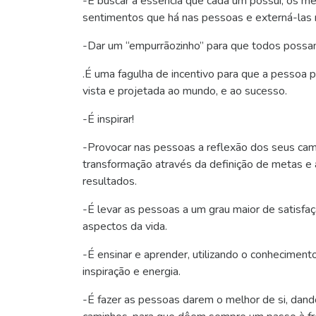
-É buscar a essência que cada um possui, os 
sentimentos que há nas pessoas e externá-las n
-Dar um “empurrãozinho” para que todos possam
.É uma fagulha de incentivo para que a pessoa 
vista e projetada ao mundo, e ao sucesso.
-É inspirar!
-Provocar nas pessoas a reflexão dos seus cami
transformação através da definição de metas e
resultados.
-É levar as pessoas a um grau maior de satisf
aspectos da vida.
-É ensinar e aprender, utilizando o conhecimen
inspiração e energia.
-É fazer as pessoas darem o melhor de si, dand