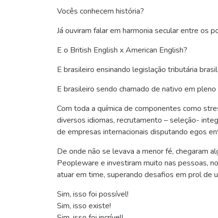
Vocês conhecem história?
Já ouviram falar em harmonia secular entre os p
E o British English x American English?
E brasileiro ensinando legislação tributária brasi
E brasileiro sendo chamado de nativo em pleno t
Com toda a química de componentes como stres
diversos idiomas, recrutamento – seleção- int
de empresas internacionais disputando egos entr
De onde não se levava a menor fé, chegaram alg
Peopleware e investiram muito nas pessoas, no
atuar em time, superando desafios em prol de 
Sim, isso foi possível!
Sim, isso existe!
Sim, isso foi incrível!