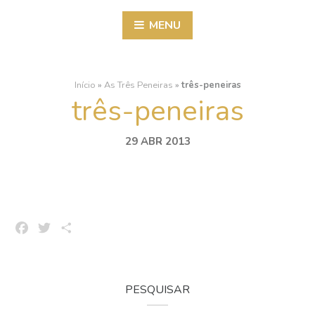
MENU
Início
»
As Três Peneiras
»
três-peneiras
três-peneiras
29 ABR 2013
Facebook
Twitter
Share
PESQUISAR