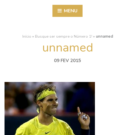
MENU
Início
»
Busque ser sempre o Número 1!
»
unnamed
unnamed
09 FEV 2015