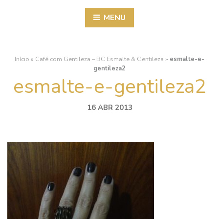
MENU
Início
»
Café com Gentileza – BC Esmalte & Gentileza
»
esmalte-e-
gentileza2
esmalte-e-gentileza2
16 ABR 2013