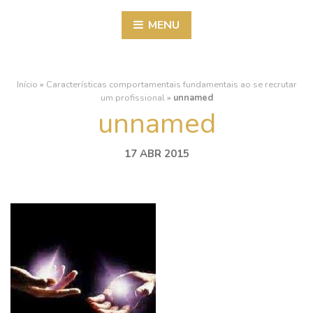
MENU
Início
»
Características comportamentais fundamentais ao se recrutar
um profissional
»
unnamed
unnamed
17 ABR 2015