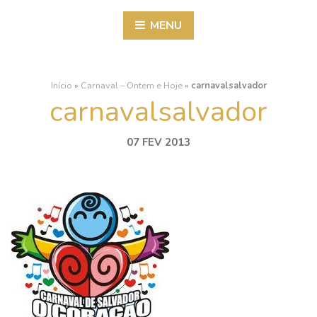
MENU
Início
»
Carnaval – Ontem e Hoje
»
carnavalsalvador
carnavalsalvador
07 FEV 2013