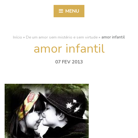
MENU
Início
»
De um amor sem mistério e sem virtude
»
amor infantil
amor infantil
07 FEV 2013