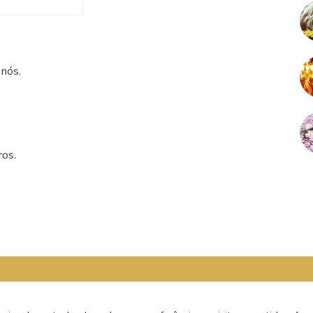
nós.
ros.