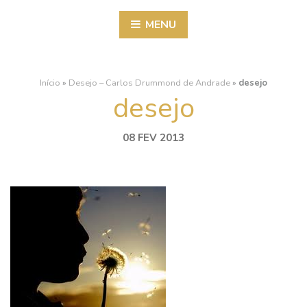
MENU
Início
»
Desejo – Carlos Drummond de Andrade
»
desejo
desejo
08 FEV 2013