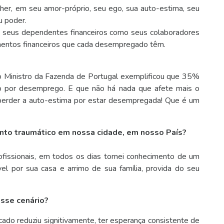
er, em seu amor-próprio, seu ego, sua auto-estima, seu
u poder.
a, seus dependentes financeiros como seus colaboradores
amentos financeiros que cada desempregado têm.
 o Ministro da Fazenda de Portugal exemplificou que 35%
o por desemprego. E que não há nada que afete mais o
 perder a auto-estima por estar desempregada! Que é um
to traumático em nossa cidade, em nosso País?
ofissionais, em todos os dias tomei conhecimento de um
el por sua casa e arrimo de sua família, provida do seu
esse cenário?
do reduziu signitivamente, ter esperança consistente de