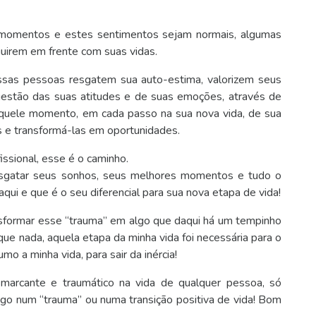
 momentos e estes sentimentos sejam normais, algumas
uirem em frente com suas vidas.
ssas pessoas resgatem sua auto-estima, valorizem seus
gestão das suas atitudes e de suas emoções, através de
aquele momento, em cada passo na sua nova vida, de sua
es e transformá-las em oportunidades.
ssional, esse é o caminho.
resgatar seus sonhos, seus melhores momentos e tudo o
qui e que é o seu diferencial para sua nova etapa de vida!
nsformar esse “trauma” em algo que daqui há um tempinho
que nada, aquela etapa da minha vida foi necessária para o
o a minha vida, para sair da inércia!
arcante e traumático na vida de qualquer pessoa, só
o num “trauma” ou numa transição positiva de vida! Bom