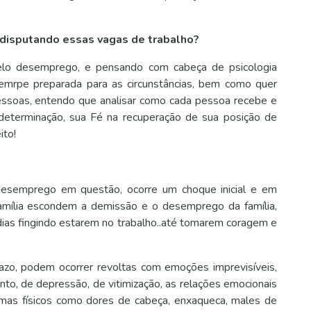
 disputando essas vagas de trabalho?
lo desemprego, e pensando com cabeça de psicologia
semrpe preparada para as circunstâncias, bem como quer
pessoas, entendo que analisar como cada pessoa recebe e
 determinação, sua Fé na recuperação de sua posição de
ito!
desemprego em questão, ocorre um choque inicial e em
amília escondem a demissão e o desemprego da família,
dias fingindo estarem no trabalho..até tomarem coragem e
azo, podem ocorrer revoltas com emoções imprevisíveis,
nto, de depressão, de vitimização, as relações emocionais
mas físicos como dores de cabeça, enxaqueca, males de