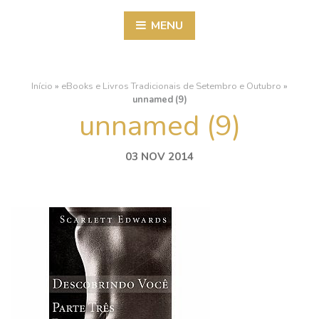
MENU
Início
»
eBooks e Livros Tradicionais de Setembro e Outubro
»
unnamed (9)
unnamed (9)
03 NOV 2014