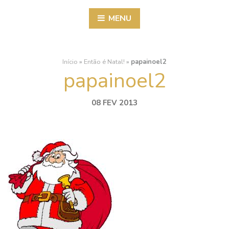
MENU
Início
»
Então é Natal!
»
papainoel2
papainoel2
08 FEV 2013