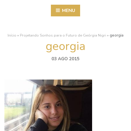
MENU
Início
»
Projetando Sonhos para o Futuro de Geórgia Nigri
»
georgia
georgia
03 AGO 2015