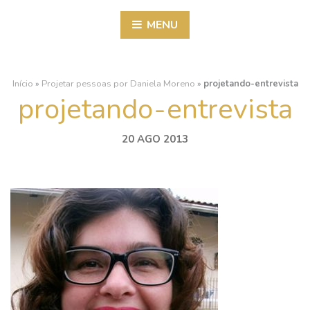
MENU
Início
»
Projetar pessoas por Daniela Moreno
»
projetando-entrevista
projetando-entrevista
20 AGO 2013