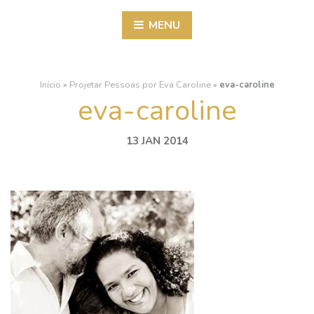
MENU
Início
»
Projetar Pessoas por Eva Caroline
»
eva-caroline
eva-caroline
13 JAN 2014