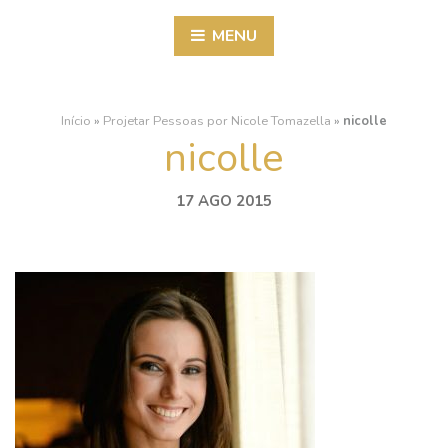
MENU
Início
»
Projetar Pessoas por Nicole Tomazella
»
nicolle
nicolle
17 AGO 2015