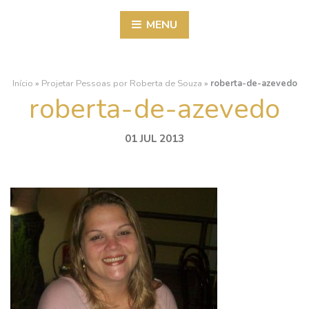
MENU
Início
»
Projetar Pessoas por Roberta de Souza
»
roberta-de-azevedo
roberta-de-azevedo
01 JUL 2013