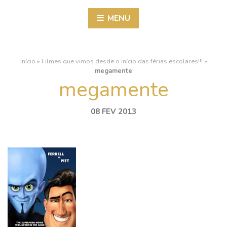
MENU
Início
»
Filmes que vimos desde o início das férias escolares!!!
»
megamente
megamente
08 FEV 2013