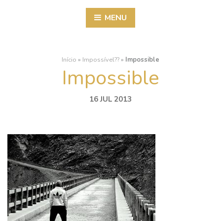
MENU
Início
»
Impossível??
»
Impossible
Impossible
16 JUL 2013