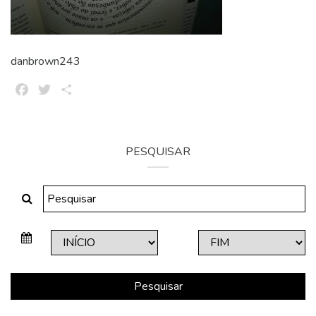
danbrown243
Facebook
Twitter
Share
PESQUISAR
Pesquisar