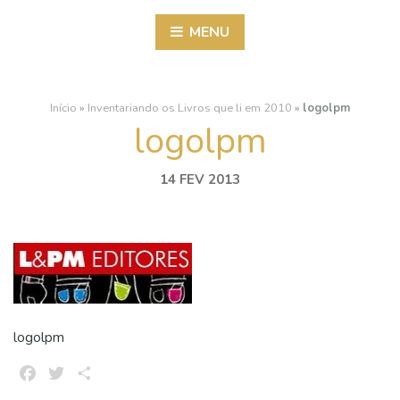
MENU
Início
»
Inventariando os Livros que li em 2010
»
logolpm
logolpm
14 FEV 2013
logolpm
Facebook
Twitter
Share