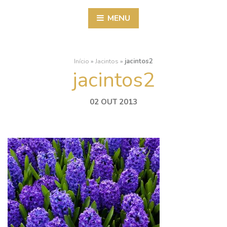
MENU
Início
»
Jacintos
»
jacintos2
jacintos2
02 OUT 2013