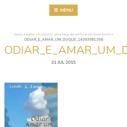
MENU
Início
»
Julho – friozinho, uma taça de vinho e um bom livro!
»
ODIAR_E_AMAR_UM_DUQUE_1409398135B
ODIAR_E_AMAR_UM_
31 JUL 2015