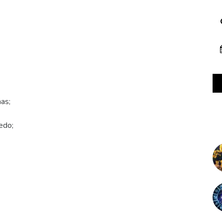
has;
edo;