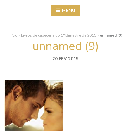
MENU
Início
»
Livros de cabeceira do 1° Bimestre de 2015
»
unnamed (9)
unnamed (9)
20 FEV 2015