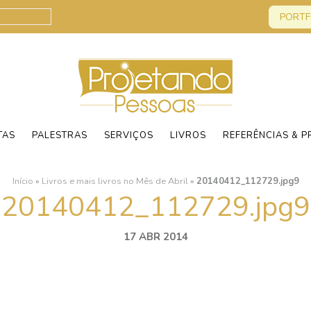
PORTF
TAS
PALESTRAS
SERVIÇOS
LIVROS
REFERÊNCIAS & P
Início
»
Livros e mais livros no Mês de Abril
»
20140412_112729.jpg9
20140412_112729.jpg9
17 ABR 2014