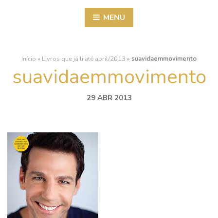
MENU
Início
»
Livros que já li até abril/2013
»
suavidaemmovimento
suavidaemmovimento
29 ABR 2013