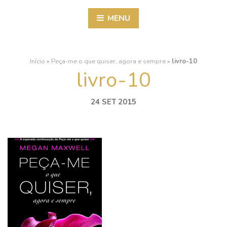
MENU
Início
»
Peça-me o que quiser, agora e sempre
»
livro-10
livro-10
24 SET 2015