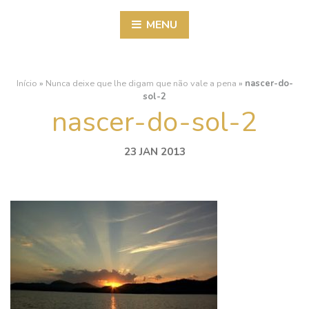
MENU
Início
»
Nunca deixe que lhe digam que não vale a pena
»
nascer-do-
sol-2
nascer-do-sol-2
23 JAN 2013