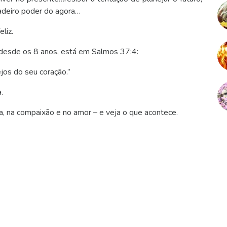
adeiro poder do agora…
liz.
o desde os 8 anos, está em Salmos 37:4:
jos do seu coração.”
.
a, na compaixão e no amor – e veja o que acontece.