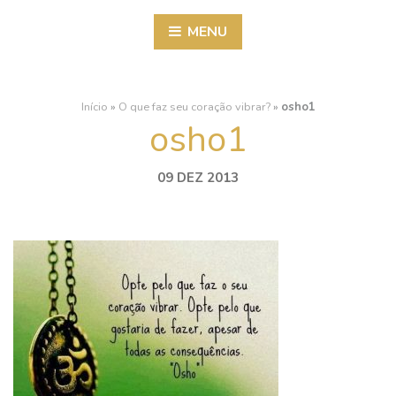
MENU
Início
»
O que faz seu coração vibrar?
»
osho1
osho1
09 DEZ 2013