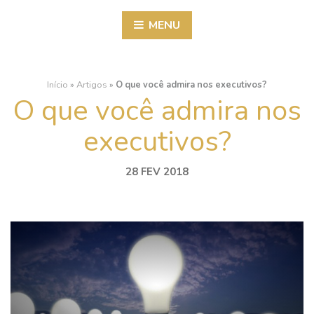
MENU
Início
»
Artigos
»
O que você admira nos executivos?
O que você admira nos
executivos?
28 FEV 2018