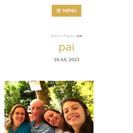
MENU
Início
»
Papai
»
pai
pai
16 JUL 2013