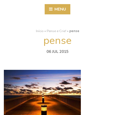
MENU
Início
»
Pense e Crie!
»
pense
pense
06 JUL 2015