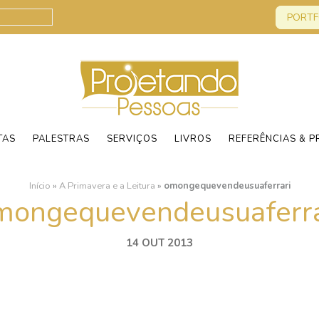
PORTF
TAS
PALESTRAS
SERVIÇOS
LIVROS
REFERÊNCIAS & P
Início
»
A Primavera e a Leitura
»
omongequevendeusuaferrari
mongequevendeusuaferra
14 OUT 2013