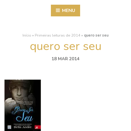
MENU
Início
»
Primeiras leituras de 2014
»
quero ser seu
quero ser seu
18 MAR 2014