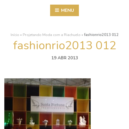
MENU
Início
»
Projetando Moda com a Riachuelo
»
fashionrio2013 012
fashionrio2013 012
19 ABR 2013