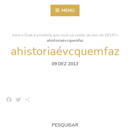
MENU
Início
»
Qual é a história que você vai contar do ano de 2014?
»
ahistoriaévcquemfaz
ahistoriaévcquemfaz
09 DEZ 2013
Facebook
Twitter
Share
PESQUISAR