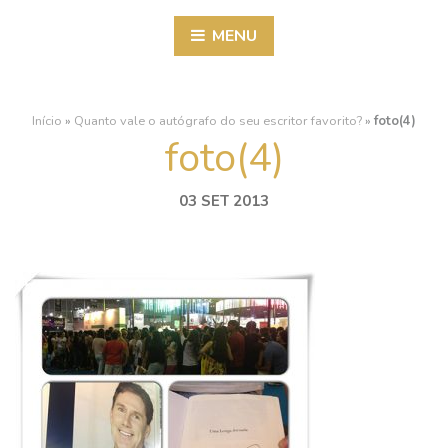
MENU
Início
»
Quanto vale o autógrafo do seu escritor favorito?
»
foto(4)
foto(4)
03 SET 2013