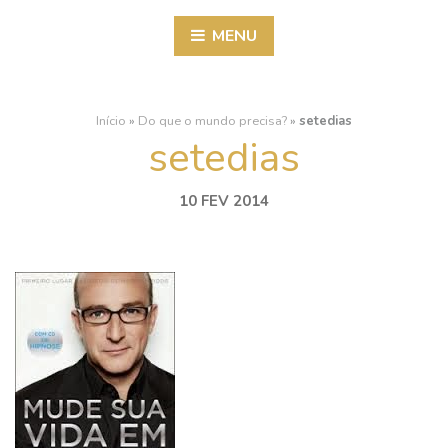
MENU
Início
»
Do que o mundo precisa?
»
setedias
setedias
10 FEV 2014