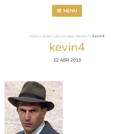
MENU
Início
»
Quem são os seus Heróis?
»
kevin4
kevin4
22 ABR 2013