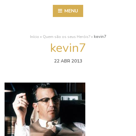
MENU
Início
»
Quem são os seus Heróis?
»
kevin7
kevin7
22 ABR 2013