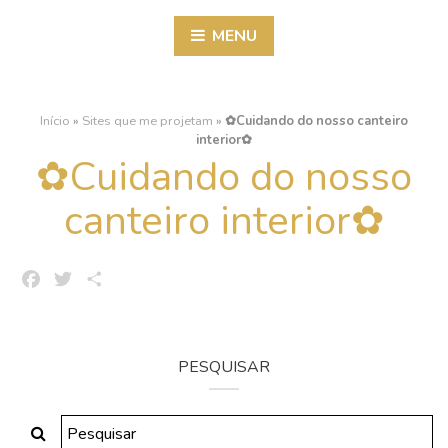
MENU
Início
»
Sites que me projetam
»
✿Cuidando do nosso canteiro
interior✿
✿Cuidando do nosso
canteiro interior✿
Facebook
Twitter
Share
PESQUISAR