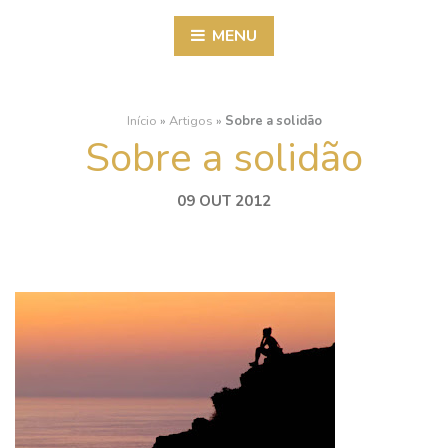
MENU
Início
»
Artigos
»
Sobre a solidão
Sobre a solidão
09 OUT 2012