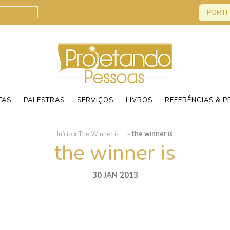
PORTF
TAS
PALESTRAS
SERVIÇOS
LIVROS
REFERÊNCIAS & P
Início
»
The Winner is….
»
the winner is
the winner is
30 JAN 2013