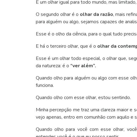
É um olhar igual para todo mundo, mas limitado
O segundo olhar é o
olhar da razão
, mais refi
para alguém ou algo, sejamos capazes de analis
Esse é o olho da ciência, para o qual tudo preci
E há o terceiro olhar, que é o
olhar da contem
Esse é um olhar todo especial, o olhar que, 
da natureza: é o
“ver além”.
Quando olho para alguém ou algo com esse ol
funciona.
Quando olho com esse olhar, estou sentindo.
Minha percepção me traz uma clareza maior e 
vejo apenas, entro em comunhão com aquilo e 
Quando olho para você com esse olhar, você
entender; você é o que eu posso sentir.