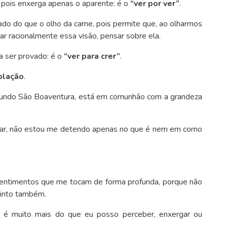
, pois enxerga apenas o aparente: é o
“ver por ver”
.
nado do que o olho da carne, pois permite que, ao olharmos
ar racionalmente essa visão, pensar sobre ela.
sa ser provado: é o
“ver para crer”
.
plação
.
segundo São Boaventura, está em comunhão com a grandeza
har, não estou me detendo apenas no que é nem em como
sentimentos que me tocam de forma profunda, porque não
sinto também.
 é muito mais do que eu posso perceber, enxergar ou