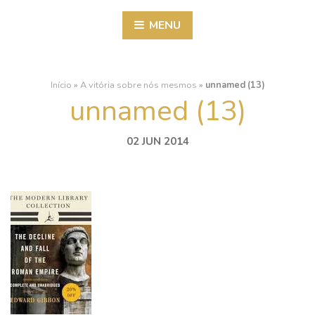
MENU
Início
»
A vitória sobre nós mesmos
»
unnamed (13)
unnamed (13)
02 JUN 2014