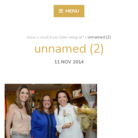
MENU
Início
»
Você é um líder integral?
»
unnamed (2)
unnamed (2)
11 NOV 2014