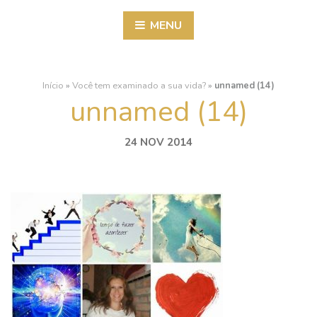
MENU
Início
»
Você tem examinado a sua vida?
»
unnamed (14)
unnamed (14)
24 NOV 2014